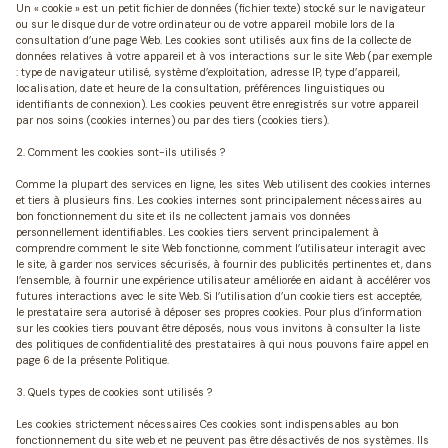
Un « cookie » est un petit fichier de données (fichier texte) stocké sur le navigateur
ou sur le disque dur de votre ordinateur ou de votre appareil mobile lors de la
consultation d’une page Web. Les cookies sont utilisés aux fins de la collecte de
données relatives à votre appareil et à vos interactions sur le site Web (par exemple
: type de navigateur utilisé, système d’exploitation, adresse IP, type d’appareil,
localisation, date et heure de la consultation, préférences linguistiques ou
identifiants de connexion). Les cookies peuvent être enregistrés sur votre appareil
par nos soins (cookies internes) ou par des tiers (cookies tiers).
2. Comment les cookies sont-ils utilisés ?
Comme la plupart des services en ligne, les sites Web utilisent des cookies internes
et tiers à plusieurs fins. Les cookies internes sont principalement nécessaires au
bon fonctionnement du site et ils ne collectent jamais vos données
personnellement identifiables. Les cookies tiers servent principalement à
comprendre comment le site Web fonctionne, comment l’utilisateur interagit avec
le site, à garder nos services sécurisés, à fournir des publicités pertinentes et, dans
l’ensemble, à fournir une expérience utilisateur améliorée en aidant à accélérer vos
futures interactions avec le site Web. Si l’utilisation d’un cookie tiers est acceptée,
le prestataire sera autorisé à déposer ses propres cookies. Pour plus d’information
sur les cookies tiers pouvant être déposés, nous vous invitons à consulter la liste
des politiques de confidentialité des prestataires à qui nous pouvons faire appel en
page 6 de la présente Politique.
3. Quels types de cookies sont utilisés ?
Les cookies strictement nécessaires
Ces cookies sont indispensables au bon
fonctionnement du site web et ne peuvent pas être désactivés de nos systèmes. Ils