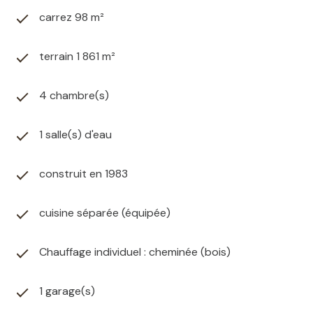
d'une cuisine d'été avec point eau, d'un espace avec
carrez 98 m²
cumulus (200 litres) et d'une pièce de type cave à
vins.
terrain 1 861 m²
À l'extérieur, les futurs acquéreurs disposeront d'un
portail avec accès gaudronné à la maison, d'un beau
jardin clos et arboré avec abri bois et garage, d'une
4 chambre(s)
terrasse et d'une vue panoramique rare sur toute la
ville !
1 salle(s) d'eau
construit en 1983
cuisine séparée (équipée)
Chauffage individuel : cheminée (bois)
1 garage(s)