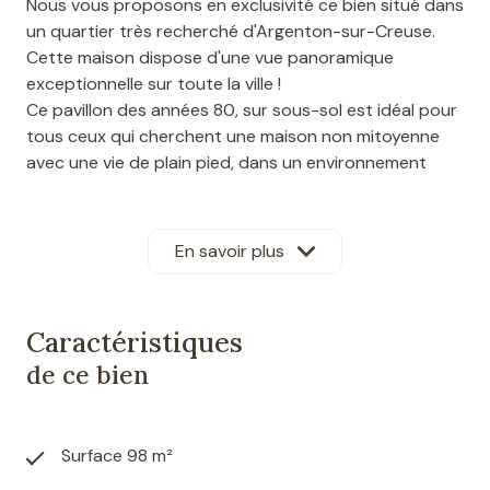
Nous vous proposons en exclusivité ce bien situé dans
un quartier très recherché d'Argenton-sur-Creuse.
Cette maison dispose d'une vue panoramique
exceptionnelle sur toute la ville !
Ce pavillon des années 80, sur sous-sol est idéal pour
tous ceux qui cherchent une maison non mitoyenne
avec une vie de plain pied, dans un environnement
nature calme, à proximité de toutes les commodités
de la ville d'Argenton.
Ce bien dispose d'une entrée desservant une cuisine
En savoir plus
séparée aménagée et équipée, un salon-séjour
cathédrale avec cheminée à insert et un WC. Vous
disposerez également sur ce niveau de deux
Caractéristiques
chambres et d'une salle d'eau.
de ce bien
Des escaliers vous conduiront à une grande
mezzanine où une chambre/bureau peuvent être
installés, suivie d'un point eau avec WC et d'une autre
pièce en enfilade.
Surface 98 m²
Au sous-sol, vous disposerez d'un espace buanderie,